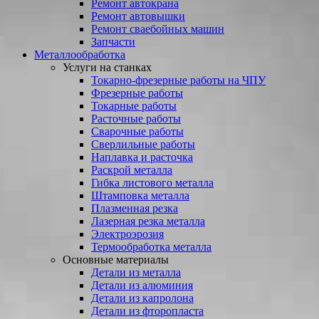
Ремонт автокрана
Ремонт автовышки
Ремонт сваебойных машин
Запчасти
Металлообработка
Услуги на станках
Токарно-фрезерные работы на ЧПУ
Фрезерные работы
Токарные работы
Расточные работы
Сварочные работы
Сверлильные работы
Наплавка и расточка
Раскрой металла
Гибка листового металла
Штамповка металла
Плазменная резка
Лазерная резка металла
Электроэрозия
Термообработка металла
Основные материалы
Детали из металла
Детали из алюминия
Детали из капролона
Детали из фторопласта