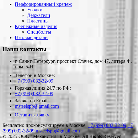
Перфорированный крепеж
Уголки
Держатели
Пластины
Крепежные изделия
Спецболты
Готовые детали
Наши контакты
г. Санкт-Петербург, проспект Стачек, дом 47, литера Ф,
пом. 5-Н
Телефон в Москве:
+7 (999) 032-32-09
Горячая линия 24/7 по РФ:
+7 (999) 032-32-09
Заявка на Email:
msteelspb@gmail.com
Оставить заявку
Бесплатно проконсультируем в Москве:
+7 (999) 032-32-09
+7
(999) 032-32-09
msteelspb@gmail.com
© 2025 ООО "Механстил" в Москве. All Rights Reserved.