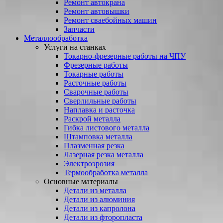
Ремонт автокрана
Ремонт автовышки
Ремонт сваебойных машин
Запчасти
Металлообработка
Услуги на станках
Токарно-фрезерные работы на ЧПУ
Фрезерные работы
Токарные работы
Расточные работы
Сварочные работы
Сверлильные работы
Наплавка и расточка
Раскрой металла
Гибка листового металла
Штамповка металла
Плазменная резка
Лазерная резка металла
Электроэрозия
Термообработка металла
Основные материалы
Детали из металла
Детали из алюминия
Детали из капролона
Детали из фторопласта